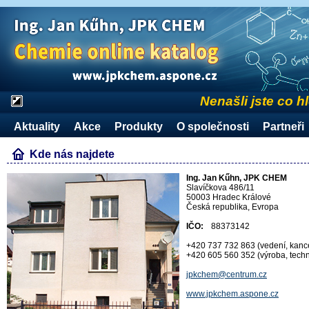
Nenašli jste co h
Aktuality
Akce
Produkty
O společnosti
Partneři
Kde nás najdete
Ing. Jan Kűhn, JPK CHEM
Slavíčkova 486/11
50003 Hradec Králové
Česká republika, Evropa
IČO:
88373142
+420 737 732 863 (vedení, kanc
+420 605 560 352 (výroba, techn
jpkchem@centrum.cz
www.jpkchem.aspone.cz