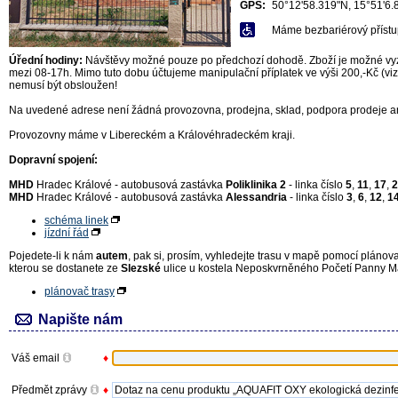
GPS:
50°12'58.319"N, 15°51'6.
Máme bezbariérový přístu
Úřední hodiny:
Návštěvy možné pouze po předchozí dohodě. Zboží je možné vyzv
mezi 08-17h. Mimo tuto dobu účtujeme manipulační příplatek ve výši 200,-Kč (v
nemusí být obsloužen!
Na uvedené adrese není žádná provozovna, prodejna, sklad, podpora prodeje ani
Provozovny máme v Libereckém a Královéhradeckém kraji.
Dopravní spojení:
MHD
Hradec Králové - autobusová zastávka
Poliklinika 2
- linka číslo
5
,
11
,
17
,
2
MHD
Hradec Králové - autobusová zastávka
Alessandria
- linka číslo
3
,
6
,
12
,
1
schéma linek
jízdní řád
Pojedete-li k nám
autem
, pak si, prosím, vyhledejte trasu v mapě pomocí plánova
kterou se dostanete ze
Slezské
ulice u kostela Neposkvrněného Početí Panny Ma
plánovač trasy
Napište nám
Váš email
♦
Předmět zprávy
♦