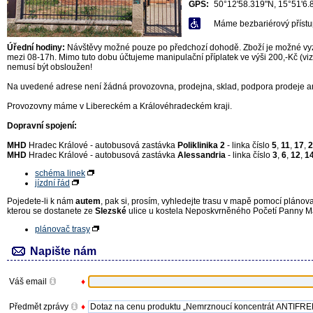
GPS:
50°12'58.319"N, 15°51'6.
Máme bezbariérový přístu
Úřední hodiny:
Návštěvy možné pouze po předchozí dohodě. Zboží je možné vyzv
mezi 08-17h. Mimo tuto dobu účtujeme manipulační příplatek ve výši 200,-Kč (v
nemusí být obsloužen!
Na uvedené adrese není žádná provozovna, prodejna, sklad, podpora prodeje ani
Provozovny máme v Libereckém a Královéhradeckém kraji.
Dopravní spojení:
MHD
Hradec Králové - autobusová zastávka
Poliklinika 2
- linka číslo
5
,
11
,
17
,
2
MHD
Hradec Králové - autobusová zastávka
Alessandria
- linka číslo
3
,
6
,
12
,
1
schéma linek
jízdní řád
Pojedete-li k nám
autem
, pak si, prosím, vyhledejte trasu v mapě pomocí plánova
kterou se dostanete ze
Slezské
ulice u kostela Neposkvrněného Početí Panny Ma
plánovač trasy
Napište nám
Váš email
♦
Předmět zprávy
♦