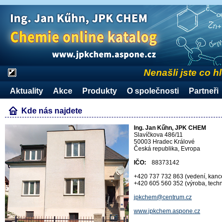
Nenašli jste co h
Aktuality
Akce
Produkty
O společnosti
Partneři
Kde nás najdete
Ing. Jan Kűhn, JPK CHEM
Slavíčkova 486/11
50003 Hradec Králové
Česká republika, Evropa
IČO:
88373142
+420 737 732 863 (vedení, kanc
+420 605 560 352 (výroba, techn
jpkchem@centrum.cz
www.jpkchem.aspone.cz