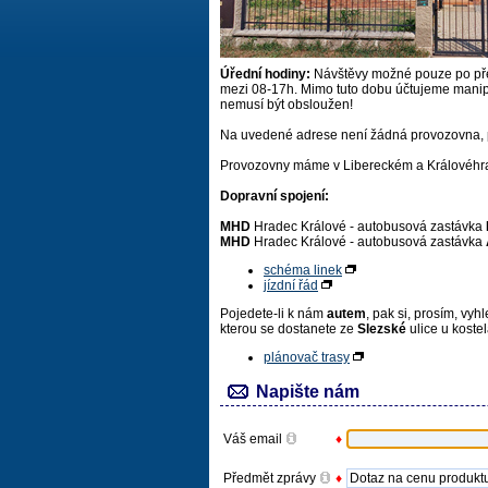
Úřední hodiny:
Návštěvy možné pouze po před
mezi 08-17h. Mimo tuto dobu účtujeme manipu
nemusí být obsloužen!
Na uvedené adrese není žádná provozovna, pr
Provozovny máme v Libereckém a Královéhra
Dopravní spojení:
MHD
Hradec Králové - autobusová zastávka
MHD
Hradec Králové - autobusová zastávka
schéma linek
jízdní řád
Pojedete-li k nám
autem
, pak si, prosím, vy
kterou se dostanete ze
Slezské
ulice u kost
plánovač trasy
Napište nám
Váš email
♦
Předmět zprávy
♦