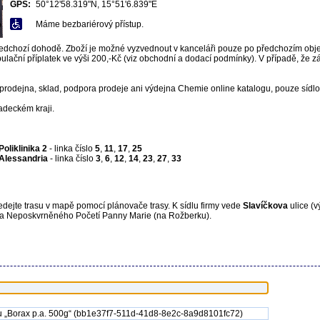
GPS:
50°12'58.319"N, 15°51'6.839"E
Máme bezbariérový přístup.
chozí dohodě. Zboží je možné vyzvednout v kanceláři pouze po předchozím objed
lační příplatek ve výši 200,-Kč (viz obchodní a dodací podmínky). V případě, že
odejna, sklad, podpora prodeje ani výdejna Chemie online katalogu, pouze sídlo 
deckém kraji.
Poliklinika 2
- linka číslo
5
,
11
,
17
,
25
Alessandria
- linka číslo
3
,
6
,
12
,
14
,
23
,
27
,
33
hledejte trasu v mapě pomocí plánovače trasy. K sídlu firmy vede
Slavíčkova
ulice (v
ela Neposkvrněného Početí Panny Marie (na Rožberku).