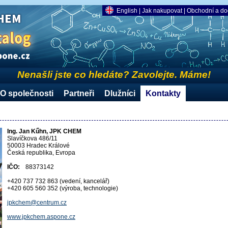
English
|
Jak nakupovat
|
Obchodní a do
Nenašli jste co hledáte? Zavolejte. Máme!
O společnosti
Partneři
Dlužníci
Kontakty
Ing. Jan Kűhn, JPK CHEM
Slavíčkova 486/11
50003 Hradec Králové
Česká republika, Evropa
IČO:
88373142
+420 737 732 863 (vedení, kancelář)
+420 605 560 352 (výroba, technologie)
jpkchem@centrum.cz
www.jpkchem.aspone.cz