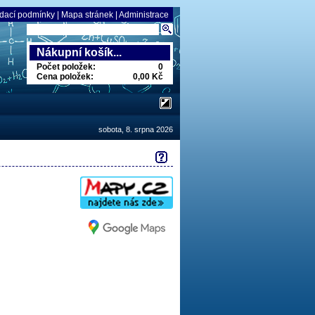
dací podmínky
|
Mapa stránek
|
Administrace
Nákupní košík...
Počet položek:
0
Cena položek:
0,00 Kč
sobota, 8. srpna 2026