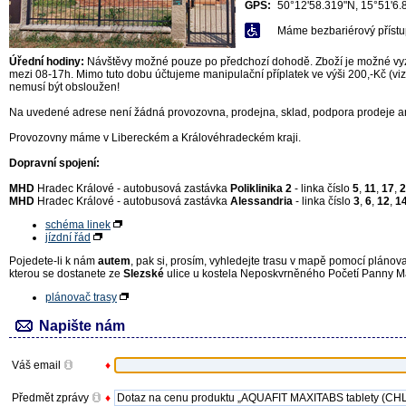
GPS:
50°12'58.319"N, 15°51'6.
Máme bezbariérový přístu
Úřední hodiny:
Návštěvy možné pouze po předchozí dohodě. Zboží je možné vyzv
mezi 08-17h. Mimo tuto dobu účtujeme manipulační příplatek ve výši 200,-Kč (v
nemusí být obsloužen!
Na uvedené adrese není žádná provozovna, prodejna, sklad, podpora prodeje ani
Provozovny máme v Libereckém a Královéhradeckém kraji.
Dopravní spojení:
MHD
Hradec Králové - autobusová zastávka
Poliklinika 2
- linka číslo
5
,
11
,
17
,
2
MHD
Hradec Králové - autobusová zastávka
Alessandria
- linka číslo
3
,
6
,
12
,
1
schéma linek
jízdní řád
Pojedete-li k nám
autem
, pak si, prosím, vyhledejte trasu v mapě pomocí plánova
kterou se dostanete ze
Slezské
ulice u kostela Neposkvrněného Početí Panny Ma
plánovač trasy
Napište nám
Váš email
♦
Předmět zprávy
♦