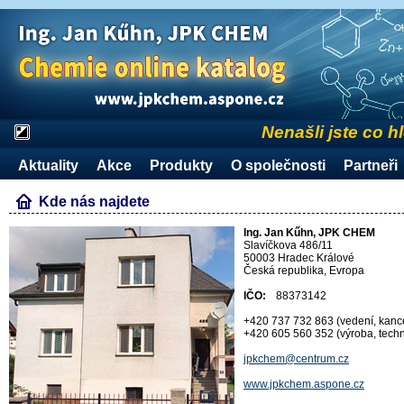
Nenašli jste co h
Aktuality
Akce
Produkty
O společnosti
Partneři
Kde nás najdete
Ing. Jan Kűhn, JPK CHEM
Slavíčkova 486/11
50003 Hradec Králové
Česká republika, Evropa
IČO:
88373142
+420 737 732 863 (vedení, kanc
+420 605 560 352 (výroba, techn
jpkchem@centrum.cz
www.jpkchem.aspone.cz