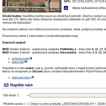
GPS:
50°12'58.319"N, 15°51'6.
Máme bezbariérový přístu
Úřední hodiny:
Návštěvy možné pouze po předchozí dohodě. Zboží je možné vyzv
mezi 08-17h. Mimo tuto dobu účtujeme manipulační příplatek ve výši 200,-Kč (v
nemusí být obsloužen!
Na uvedené adrese není žádná provozovna, prodejna, sklad, podpora prodeje ani
Provozovny máme v Libereckém a Královéhradeckém kraji.
Dopravní spojení:
MHD
Hradec Králové - autobusová zastávka
Poliklinika 2
- linka číslo
5
,
11
,
17
,
2
MHD
Hradec Králové - autobusová zastávka
Alessandria
- linka číslo
3
,
6
,
12
,
1
schéma linek
jízdní řád
Pojedete-li k nám
autem
, pak si, prosím, vyhledejte trasu v mapě pomocí plánova
kterou se dostanete ze
Slezské
ulice u kostela Neposkvrněného Početí Panny Ma
plánovač trasy
Napište nám
Váš email
♦
Předmět zprávy
♦