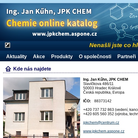
Nenašli jste co h
Aktuality
Akce
Produkty
O společnosti
Partneři
Kde nás najdete
Ing. Jan Kűhn, JPK CHEM
Slavíčkova 486/11
50003 Hradec Králové
Česká republika, Evropa
IČO:
88373142
+420 737 732 863 (vedení, kanc
+420 605 560 352 (výroba, techn
jpkchem@centrum.cz
www.jpkchem.aspone.cz