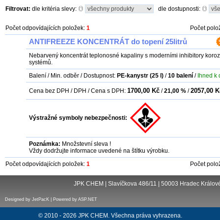
Filtrovat:
dle kritéria slevy:
dle dostupnosti:
Počet odpovídajících položek:
1
Počet polo
ANTIFREEZE KONCENTRÁT do topení 25litrů
Nebarvený koncentrát teplonosné kapaliny s moderními inhibitory koroz
systémů.
Balení / Min. odběr / Dostupnost:
PE-kanystr (25 l)
/
10
balení
/
Ihned k
1700,00 Kč
2057,00 K
Cena bez DPH / DPH / Cena s DPH:
/
21,00 %
/
Výstražné symboly nebezpečnosti:
Poznámka:
Množstevní sleva !
Vždy dodržujte informace uvedené na štítku výrobku.
Počet odpovídajících položek:
1
Počet polo
JPK CHEM | Slavíčkova 486/11 | 50003 Hradec Králové 
Designed by JetPacK | Powered by ASP.NET
© 2010 - 2026 JPK CHEM. Všechna práva vyhrazena.