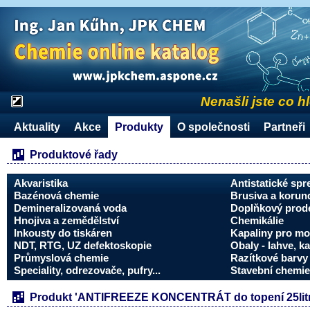
Nenašli jste co h
Aktuality
Akce
Produkty
O společnosti
Partneři
Produktové řady
Akvaristika
Antistatické spr
Bazénová chemie
Brusiva a korun
Demineralizovaná voda
Doplňkový prode
Hnojiva a zemědělství
Chemikálie
Inkousty do tiskáren
Kapaliny pro mo
NDT, RTG, UZ defektoskopie
Obaly - lahve, ka
Průmyslová chemie
Razítkové barvy 
Speciality, odrezovače, pufry...
Stavební chemie
Produkt 'ANTIFREEZE KONCENTRÁT do topení 25litr