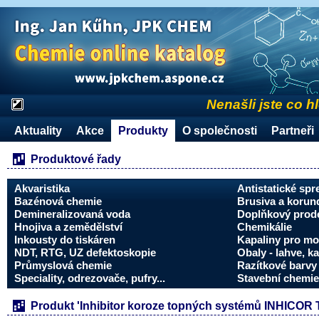
Nenašli jste co h
Aktuality
Akce
Produkty
O společnosti
Partneři
Produktové řady
Akvaristika
Antistatické spr
Bazénová chemie
Brusiva a korun
Demineralizovaná voda
Doplňkový prode
Hnojiva a zemědělství
Chemikálie
Inkousty do tiskáren
Kapaliny pro mo
NDT, RTG, UZ defektoskopie
Obaly - lahve, ka
Průmyslová chemie
Razítkové barvy 
Speciality, odrezovače, pufry...
Stavební chemie
Produkt 'Inhibitor koroze topných systémů INHICOR T®