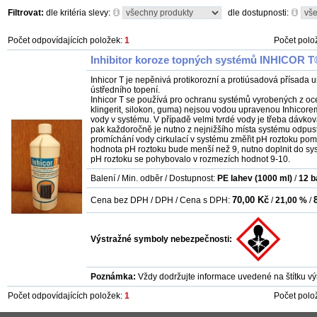
Filtrovat:
dle kritéria slevy:
dle dostupnosti:
Počet odpovídajících položek:
1
Počet polo
Inhibitor koroze topných systémů INHICOR T®
Inhicor T je nepěnivá protikorozní a protiúsadová přísada 
ústředního topení.
Inhicor T se používá pro ochranu systémů vyrobených z ocel
klingerit, silokon, guma) nejsou vodou upravenou Inhicorem 
vody v systému. V případě velmi tvrdé vody je třeba dávkovat
pak každoročně je nutno z nejnižšího místa systému odpusti
promíchání vody cirkulací v systému změřit pH roztoku pom
hodnota pH roztoku bude menší než 9, nutno doplnit do syst
pH roztoku se pohybovalo v rozmezích hodnot 9-10.
Balení / Min. odběr / Dostupnost:
PE lahev (1000 ml)
/
12
b
70,00 Kč
Cena bez DPH / DPH / Cena s DPH:
/
21,00 %
/
Výstražné symboly nebezpečnosti:
Poznámka:
Vždy dodržujte informace uvedené na štítku vý
Počet odpovídajících položek:
1
Počet polo