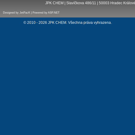
JPK CHEM | Slavíčkova 486/11 | 50003 Hradec Králové 
Designed by JetPacK | Powered by ASP.NET
© 2010 - 2026 JPK CHEM. Všechna práva vyhrazena.