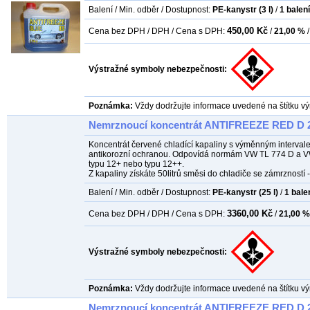
Balení / Min. odběr / Dostupnost:
PE-kanystr (3 l)
/
1
balení
450,00 Kč
Cena bez DPH / DPH / Cena s DPH:
/
21,00 %
/
Výstražné symboly nebezpečnosti:
Poznámka:
Vždy dodržujte informace uvedené na štítku vý
Nemrznoucí koncentrát ANTIFREEZE RED D 2
Koncentrát červené chladící kapaliny s výměnným intervale
antikorozní ochranou. Odpovídá normám VW TL 774 D a VW T
typu 12+ nebo typu 12++.
Z kapaliny získáte 50litrů směsi do chladiče se zámrzností -
Balení / Min. odběr / Dostupnost:
PE-kanystr (25 l)
/
1
bale
3360,00 Kč
Cena bez DPH / DPH / Cena s DPH:
/
21,00 %
Výstražné symboly nebezpečnosti:
Poznámka:
Vždy dodržujte informace uvedené na štítku vý
Nemrznoucí koncentrát ANTIFREEZE RED D 2