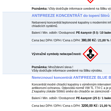
Poznámka:
Vždy dodržujte informace uvedené na štítku vý
ANTIFREEZE KONCENTRÁT do topení 5litrů
Nebarvený koncentrát teplonosné kapaliny s moderními inh
chladicích systémů.
Balení / Min. odběr / Dostupnost:
PE-kanystr (5 l)
/
10
bale
380,00 Kč
Cena bez DPH / DPH / Cena s DPH:
/
21,00 %
/
Výstražné symboly nebezpečnosti:
Poznámka:
Množstevní sleva !
Vždy dodržujte informace uvedené na štítku výrobku.
Nemrznoucí koncentrát ANTIFREEZE BLUE B 
Koncentrát modré chladící kapaliny s výměnným intervalem
antikorozní ochranou. Odpovídá normě VW TL 774 C a je pl
Z kapaliny získáte 50litrů směsi do chladiče se zámrzností -
Balení / Min. odběr / Dostupnost:
PE-kanystr (25 l)
/
1
bale
3200,00 Kč
Cena bez DPH / DPH / Cena s DPH:
/
21,00 %