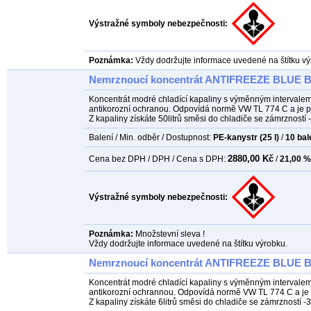
Výstražné symboly nebezpečnosti:
Poznámka:
Vždy dodržujte informace uvedené na štítku vý
Nemrznoucí koncentrát ANTIFREEZE BLUE B 
Koncentrát modré chladící kapaliny s výměnným intervalem
antikorozní ochranou. Odpovídá normě VW TL 774 C a je pl
Z kapaliny získáte 50litrů směsi do chladiče se zámrzností -
Balení / Min. odběr / Dostupnost:
PE-kanystr (25 l)
/
10
bal
2880,00 Kč
Cena bez DPH / DPH / Cena s DPH:
/
21,00 %
Výstražné symboly nebezpečnosti:
Poznámka:
Množstevní sleva !
Vždy dodržujte informace uvedené na štítku výrobku.
Nemrznoucí koncentrát ANTIFREEZE BLUE B 
Koncentrát modré chladící kapaliny s výměnným intervalem
antikorozní ochrannou. Odpovídá normě VW TL 774 C a je p
Z kapaliny získáte 6litrů směsi do chladiče se zámrzností -3