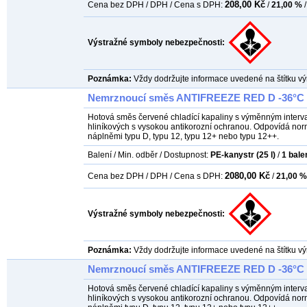
208,00 Kč
Cena bez DPH / DPH / Cena s DPH:
/
21,00 %
/
Výstražné symboly nebezpečnosti:
Poznámka:
Vždy dodržujte informace uvedené na štítku vý
Nemrznoucí směs ANTIFREEZE RED D -36°C 2
Hotová směs červené chladící kapaliny s výměnným interva
hliníkových s vysokou antikorozní ochranou. Odpovídá nor
náplněmi typu D, typu 12, typu 12+ nebo typu 12++.
Balení / Min. odběr / Dostupnost:
PE-kanystr (25 l)
/
1
bale
2080,00 Kč
Cena bez DPH / DPH / Cena s DPH:
/
21,00 %
Výstražné symboly nebezpečnosti:
Poznámka:
Vždy dodržujte informace uvedené na štítku vý
Nemrznoucí směs ANTIFREEZE RED D -36°C 3
Hotová směs červené chladící kapaliny s výměnným interva
hliníkových s vysokou antikorozní ochranou. Odpovídá nor