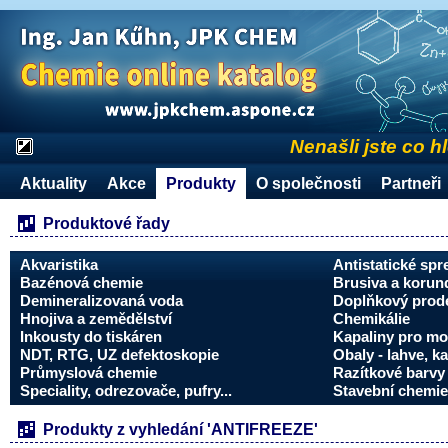
Nenašli jste co h
Aktuality
Akce
Produkty
O společnosti
Partneři
Produktové řady
Akvaristika
Antistatické spr
Bazénová chemie
Brusiva a korun
Demineralizovaná voda
Doplňkový prode
Hnojiva a zemědělství
Chemikálie
Inkousty do tiskáren
Kapaliny pro mo
NDT, RTG, UZ defektoskopie
Obaly - lahve, ka
Průmyslová chemie
Razítkové barvy 
Speciality, odrezovače, pufry...
Stavební chemie
Produkty z vyhledání 'ANTIFREEZE'