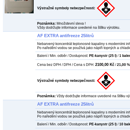
Výstražné symboly nebezpečnosti:
Poznámka:
Množstevní sleva !
Vždy dodržujte informace uvedené na štítku výrobku.
AF EXTRA antifreeze 25litrů
Nebarvený koncentrát teplonosné kapaliny s moderními inhi
Po naředění vodou se používá jako náplň topných a chladi
Balení / Min. odběr / Dostupnost:
PE-kanystr (25 l)
/
1
bale
2100,00 Kč
Cena bez DPH / DPH / Cena s DPH:
/
21,00 %
Výstražné symboly nebezpečnosti:
Poznámka:
Vždy dodržujte informace uvedené na štítku vý
AF EXTRA antifreeze 25litrů
Nebarvený koncentrát teplonosné kapaliny s moderními inhi
Po naředění vodou se používá jako náplň topných a chladi
Balení / Min. odběr / Dostupnost:
PE-kanystr (25 l)
/
10
bal