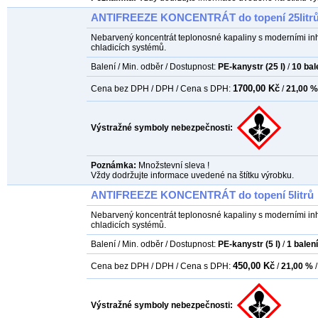
ANTIFREEZE KONCENTRÁT do topení 25litr
Nebarvený koncentrát teplonosné kapaliny s moderními inh
chladicích systémů.
Balení / Min. odběr / Dostupnost:
PE-kanystr (25 l)
/
10
bal
1700,00 Kč
Cena bez DPH / DPH / Cena s DPH:
/
21,00 %
Výstražné symboly nebezpečnosti:
Poznámka:
Množstevní sleva !
Vždy dodržujte informace uvedené na štítku výrobku.
ANTIFREEZE KONCENTRÁT do topení 5litrů
Nebarvený koncentrát teplonosné kapaliny s moderními inh
chladicích systémů.
Balení / Min. odběr / Dostupnost:
PE-kanystr (5 l)
/
1
balení
450,00 Kč
Cena bez DPH / DPH / Cena s DPH:
/
21,00 %
/
Výstražné symboly nebezpečnosti: