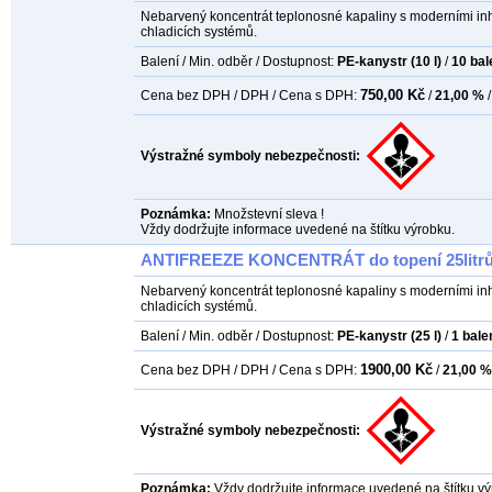
Nebarvený koncentrát teplonosné kapaliny s moderními inh
chladicích systémů.
Balení / Min. odběr / Dostupnost:
PE-kanystr (10 l)
/
10
bal
750,00 Kč
Cena bez DPH / DPH / Cena s DPH:
/
21,00 %
/
Výstražné symboly nebezpečnosti:
Poznámka:
Množstevní sleva !
Vždy dodržujte informace uvedené na štítku výrobku.
ANTIFREEZE KONCENTRÁT do topení 25litr
Nebarvený koncentrát teplonosné kapaliny s moderními inh
chladicích systémů.
Balení / Min. odběr / Dostupnost:
PE-kanystr (25 l)
/
1
bale
1900,00 Kč
Cena bez DPH / DPH / Cena s DPH:
/
21,00 %
Výstražné symboly nebezpečnosti:
Poznámka:
Vždy dodržujte informace uvedené na štítku vý