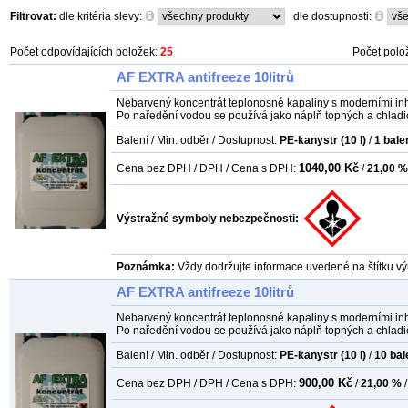
Filtrovat:
dle kritéria slevy:
dle dostupnosti:
Počet odpovídajících položek:
25
Počet polo
AF EXTRA antifreeze 10litrů
Nebarvený koncentrát teplonosné kapaliny s moderními inhi
Po naředění vodou se používá jako náplň topných a chladi
Balení / Min. odběr / Dostupnost:
PE-kanystr (10 l)
/
1
bale
1040,00 Kč
Cena bez DPH / DPH / Cena s DPH:
/
21,00 %
Výstražné symboly nebezpečnosti:
Poznámka:
Vždy dodržujte informace uvedené na štítku vý
AF EXTRA antifreeze 10litrů
Nebarvený koncentrát teplonosné kapaliny s moderními inhi
Po naředění vodou se používá jako náplň topných a chladi
Balení / Min. odběr / Dostupnost:
PE-kanystr (10 l)
/
10
bal
900,00 Kč
Cena bez DPH / DPH / Cena s DPH:
/
21,00 %
/