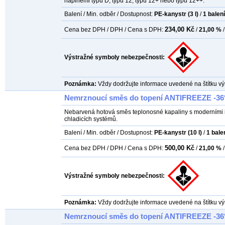
náplněmi typu D, typu 12, typu 12+ nebo typu 12++.
Balení / Min. odběr / Dostupnost:
PE-kanystr (3 l)
/
1
balení
234,00 Kč
Cena bez DPH / DPH / Cena s DPH:
/
21,00 %
/
Výstražné symboly nebezpečnosti:
Poznámka:
Vždy dodržujte informace uvedené na štítku vý
Nemrznoucí směs do topení ANTIFREEZE -36°
Nebarvená hotová směs teplonosné kapaliny s moderními in
chladicích systémů.
Balení / Min. odběr / Dostupnost:
PE-kanystr (10 l)
/
1
bale
500,00 Kč
Cena bez DPH / DPH / Cena s DPH:
/
21,00 %
/
Výstražné symboly nebezpečnosti:
Poznámka:
Vždy dodržujte informace uvedené na štítku vý
Nemrznoucí směs do topení ANTIFREEZE -36°