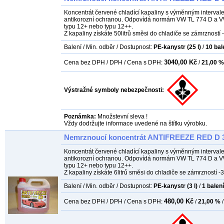
Koncentrát červené chladící kapaliny s výměnným intervale
antikorozní ochranou. Odpovídá normám VW TL 774 D a VW T
typu 12+ nebo typu 12++.
Z kapaliny získáte 50litrů směsi do chladiče se zámrzností -
Balení / Min. odběr / Dostupnost:
PE-kanystr (25 l)
/
10
bal
3040,00 Kč
Cena bez DPH / DPH / Cena s DPH:
/
21,00 %
Výstražné symboly nebezpečnosti:
Poznámka:
Množstevní sleva !
Vždy dodržujte informace uvedené na štítku výrobku.
Nemrznoucí koncentrát ANTIFREEZE RED D 3l
Koncentrát červené chladící kapaliny s výměnným intervale
antikorozní ochranou. Odpovídá normám VW TL 774 D a VW T
typu 12+ nebo typu 12++.
Z kapaliny získáte 6litrů směsi do chladiče se zámrzností -3
Balení / Min. odběr / Dostupnost:
PE-kanystr (3 l)
/
1
balení
480,00 Kč
Cena bez DPH / DPH / Cena s DPH:
/
21,00 %
/